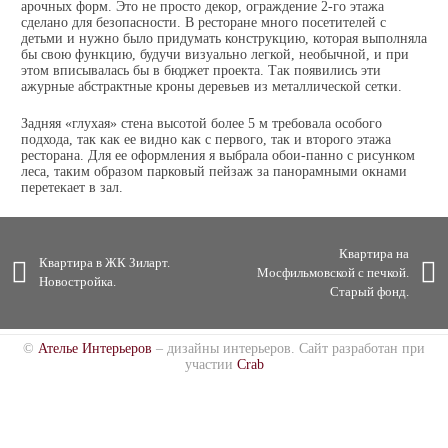
арочных форм. Это не просто декор, ограждение 2-го этажа
сделано для безопасности. В ресторане много посетителей с
детьми и нужно было придумать конструкцию, которая выполняла
бы свою функцию, будучи визуально легкой, необычной, и при
этом вписывалась бы в бюджет проекта. Так появились эти
ажурные абстрактные кроны деревьев из металлической сетки.
Задняя «глухая» стена высотой более 5 м требовала особого
подхода, так как ее видно как с первого, так и второго этажа
ресторана. Для ее оформления я выбрала обои-панно с рисунком
леса, таким образом парковый пейзаж за панорамными окнами
перетекает в зал.
Квартира на
Квартира в ЖК Зиларт.
Мосфильмовской с печкой.
Новостройка.
Старый фонд.
©
Ателье Интерьеров
– дизайны интерьеров. Сайт разработан при
участии
Crab